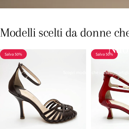
Modelli
scelti
da
donne
ch
Nuov
Salva 50%
Salva 50%
Scopri modelli che uniscono artig