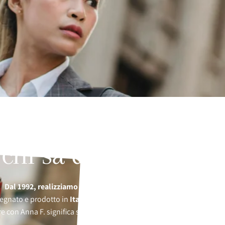
 chi sà dove sta anda
Dal 1992, realizziamo scarpe per donne libere, eleganti, decise.
egnato e prodotto in
Italia
, con la cura di mani esperte e uno sgu
con Anna F. significa scegliere la propria strada, con
stile e consa