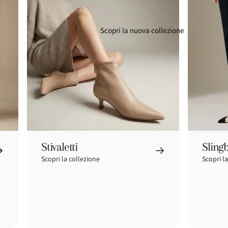
Scopri la nuova collezione
Stivaletti
Sling
Scopri la collezione
Scopri l