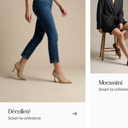
La
strada
che
scegli
tu,
passo
Mocassini
Scopri la collezi
Décolleté
Scopri la collezione