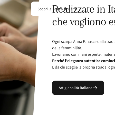
Realizzate
in
It
Scopri la nostra storia
che
vogliono
e
Ogni scarpa Anna F. nasce dalla trad
della femminilità.
Lavoriamo con mani esperte, materiali
Perché l’eleganza autentica comincia
E da chi sceglie la propria strada, ogn
Artigianalità italiana