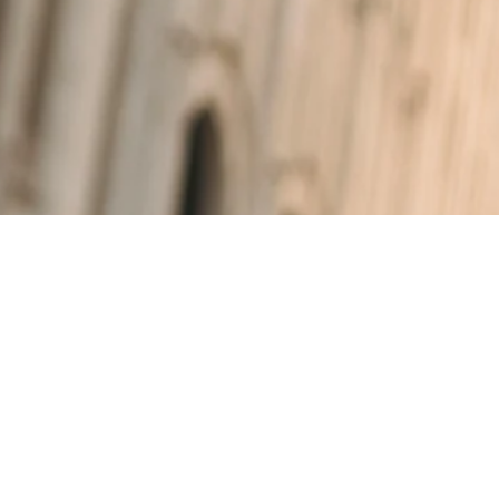
ndo.
ardo contemporaneo.
pevolezza.