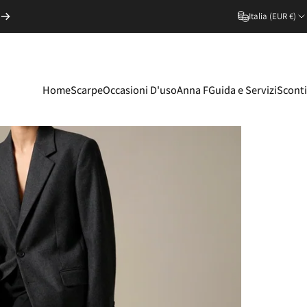
Italia (EUR €)
i
rrello
Home
Scarpe
Occasioni D'uso
Anna F
Guida e Servizi
Sconti
Home
Scarpe
Occasioni D'uso
Anna F
Guida e Servizi
Sconti