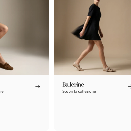
passo
dopo
Ballerine
one
Scopri la collezione