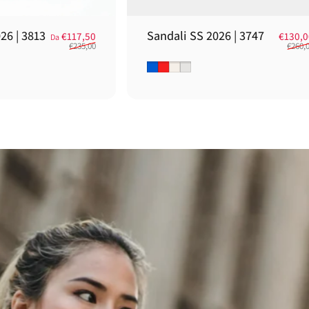
26 | 3813
Sandali SS 2026 | 3747
Prezzo scontato
Prezzo di listino
€117,50
€130,
Da
€235,00
€260,
Blu
Rosso
Gesso
Platino