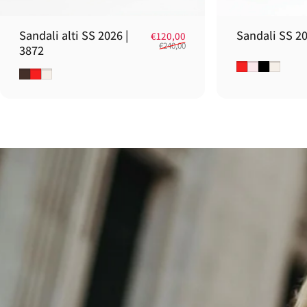
Sandali alti SS 2026 |
Sandali SS 20
Prezzo scontato
Prezzo di listino
€120,00
€240,00
3872
Rosso
Cipria
Nero
Gesso
Testa di moro
Rosso
Gesso