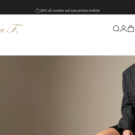
Metti in pausa presentazione
Spedizione gratuita in 24/48 ore
Anna F - Shop Online
 - Shop Online
Cerca
Acced
Ca